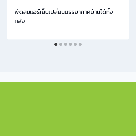
พัดลมแอร์เย็นเปลี่ยนบรรยากาศบ้านได้ทั้ง
หลัง