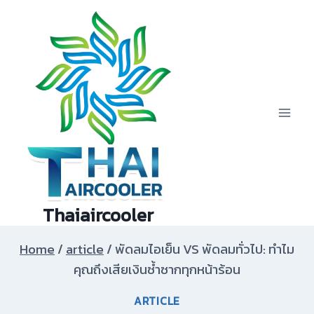
Skip
to
content
Thaiaircooler
Home
/
article
/
พัดลมไอเย็น VS พัดลมทั่วไป: ทำไม
คุณถึงเสียเงินซ้ำซากทุกหน้าร้อน
ARTICLE