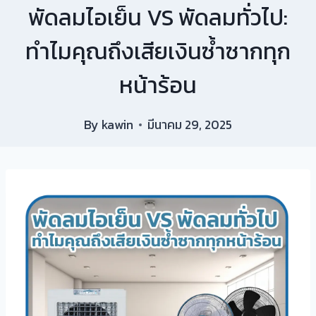
พัดลมไอเย็น VS พัดลมทั่วไป:
ทำไมคุณถึงเสียเงินซ้ำซากทุก
หน้าร้อน
By
kawin
มีนาคม 29, 2025