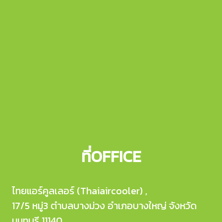
ที่OFFICE
ไทยแอร์คูลเลอร์ (Thaiaircooler) ,
17/5 หมู่3 ตำบลบางม่วง อำเภอบางใหญ่ จังหวัด
นนทบุรี 11140