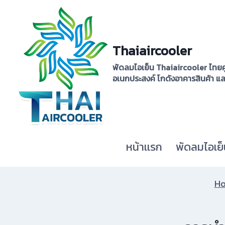
Skip
to
content
Thaiaircooler
พัดลมไอเย็น Thaiaircooler ไทยค
อเนกประสงค์ โกดังอาคารสินค้า แ
หน้าเเรก
พัดลมไอเย็
H