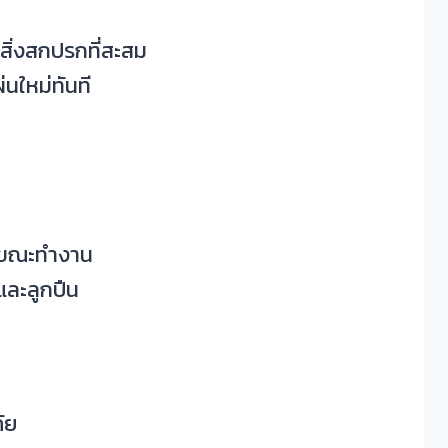
ะสิ่งสกปรกที่สะสม
นใหม่ทันที
ือนขณะทำงาน
และลูกปืน
ัย