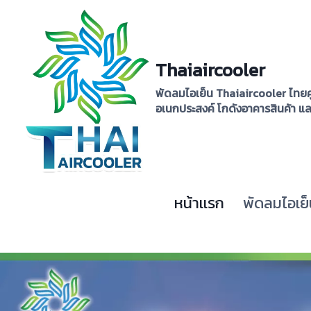
Skip
to
content
Thaiaircooler
พัดลมไอเย็น Thaiaircooler ไทยค
อเนกประสงค์ โกดังอาคารสินค้า แ
หน้าเเรก
พัดลมไอเย็